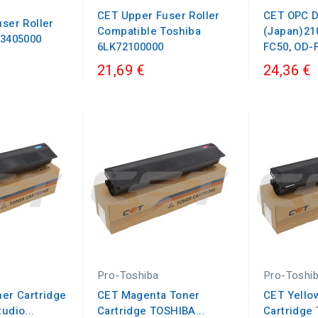
CET Upper Fuser Roller
CET OPC 
ser Roller
Compatible Toshiba
(Japan)21
83405000
6LK72100000
FC50, OD-
21,69 €
24,36 €
Pro-Toshiba
Pro-Toshi
er Cartridge
CET Magenta Toner
CET Yello
udio...
Cartridge TOSHIBA...
Cartridge 