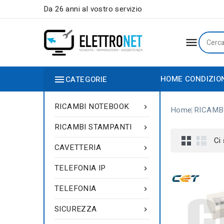
Da 26 anni al vostro servizio


HOME
CONDIZIO
CATEGORIE
RICAMBI NOTEBOOK

Home
RICAMB
RICAMBI STAMPANTI

Ci
CAVETTERIA

TELEFONIA IP

TELEFONIA

SICUREZZA
