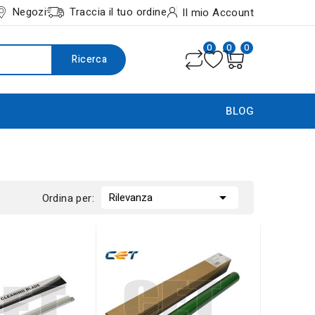
Negozi
Traccia il tuo ordine
Il mio Account
0
0
0
Ricerca
BLOG

Rilevanza
Ordina per: