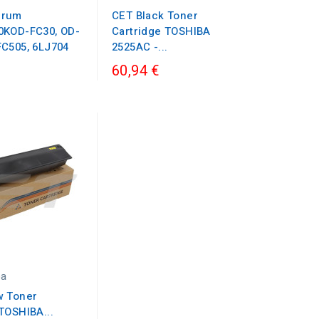
Drum
CET Black Toner
0KOD-FC30, OD-
Cartridge TOSHIBA
FC505, 6LJ704
2525AC -...
60,94 €
ba
w Toner
TOSHIBA...