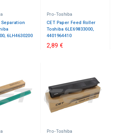
ba
Pro-Toshiba
 Separation
CET Paper Feed Roller
hiba
Toshiba 6LE69833000,
00, 6LH4630200
4401964410
2,89 €
ba
Pro-Toshiba