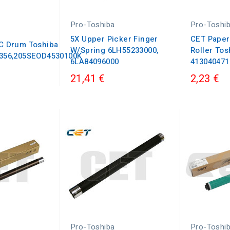
Pro-Toshiba
Pro-Toshi
5X Upper Picker Finger
CET Paper
PC Drum Toshiba
W/Spring 6LH55233000,
Roller Tos
,356,205SEOD4530100K
6LA84096000
413040471
21,41 €
2,23 €
Pro-Toshiba
Pro-Toshi